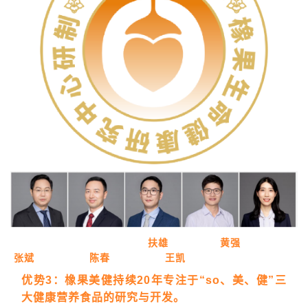
扶雄 黄强
张斌 陈春 王凯
优势3：橡果美健持续20年专注于“so、美、健”三
大健康营养食品的研究与开发。